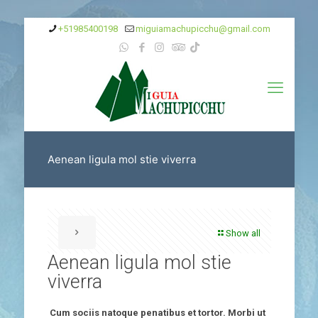
+51985400198‬
miguiamachupicchu@gmail.com
Aenean ligula mol stie viverra
Show all
Aenean ligula mol stie
viverra
Cum sociis natoque penatibus et tortor. Morbi ut