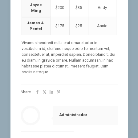
Joyce
$200
$35
Andy
Ming
James A.
$175
$25
Annie
Pentel
Vivamus hendrerit nulla erat ornare tortor in
vestibulum id, eleifend neque odio fermentum vel,
consectetuer at, imperdiet sapien. Donec blandit, dui
eu diam. In gravida ornare. Nullam accumsan. In hac
habitasse platea dictumst. Praesent feugiat. Cum
sociis natoque.
Share
Administrador