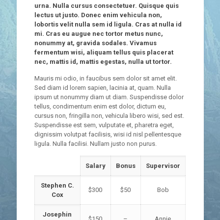
urna. Nulla cursus consectetuer. Quisque quis
lectus ut justo. Donec enim vehicula non,
lobortis velit nulla sem id ligula. Cras at nulla id
mi. Cras eu augue nec tortor metus nunc,
nonummy at, gravida sodales. Vivamus
fermentum wisi, aliquam tellus quis placerat
nec, mattis id, mattis egestas, nulla ut tortor.
Mauris mi odio, in faucibus sem dolor sit amet elit.
Sed diam id lorem sapien, lacinia at, quam. Nulla
ipsum ut nonummy diam ut diam. Suspendisse dolor
tellus, condimentum enim est dolor, dictum eu,
cursus non, fringilla non, vehicula libero wisi, sed est.
Suspendisse est sem, vulputate et, pharetra eget,
dignissim volutpat facilisis, wisi id nisl pellentesque
ligula. Nulla facilisi. Nullam justo non purus.
Salary
Bonus
Supervisor
Stephen C.
$300
$50
Bob
Cox
Josephin
$150
–
Annie