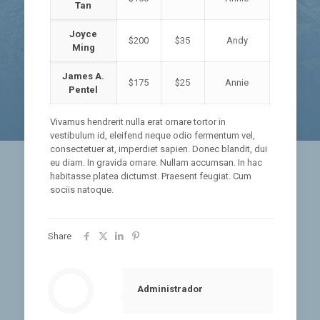
Tan
Joyce
$200
$35
Andy
Ming
James A.
$175
$25
Annie
Pentel
Vivamus hendrerit nulla erat ornare tortor in
vestibulum id, eleifend neque odio fermentum vel,
consectetuer at, imperdiet sapien. Donec blandit, dui
eu diam. In gravida ornare. Nullam accumsan. In hac
habitasse platea dictumst. Praesent feugiat. Cum
sociis natoque.
Share
Administrador