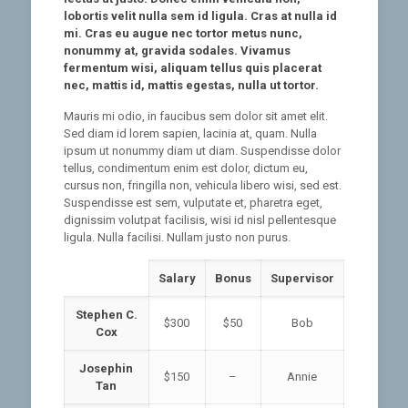
lobortis velit nulla sem id ligula. Cras at nulla id
mi. Cras eu augue nec tortor metus nunc,
nonummy at, gravida sodales. Vivamus
fermentum wisi, aliquam tellus quis placerat
nec, mattis id, mattis egestas, nulla ut tortor.
Mauris mi odio, in faucibus sem dolor sit amet elit.
Sed diam id lorem sapien, lacinia at, quam. Nulla
ipsum ut nonummy diam ut diam. Suspendisse dolor
tellus, condimentum enim est dolor, dictum eu,
cursus non, fringilla non, vehicula libero wisi, sed est.
Suspendisse est sem, vulputate et, pharetra eget,
dignissim volutpat facilisis, wisi id nisl pellentesque
ligula. Nulla facilisi. Nullam justo non purus.
Salary
Bonus
Supervisor
Stephen C.
$300
$50
Bob
Cox
Josephin
$150
–
Annie
Tan